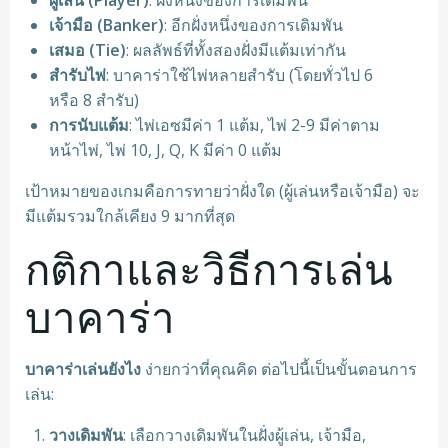
ผู้เล่น (Player)
: ฝั่งหนึ่งของการเดิมพัน
เจ้ามือ (Banker)
: อีกฝั่งหนึ่งของการเดิมพัน
เสมอ (Tie)
: ผลลัพธ์ที่ทั้งสองฝั่งมีแต้มเท่ากัน
สำรับไพ่
: บาคาร่าใช้ไพ่หลายสำรับ (โดยทั่วไป 6
หรือ 8 สำรับ)
การนับแต้ม
: ไพ่เอซมีค่า 1 แต้ม, ไพ่ 2-9 มีค่าตาม
หน้าไพ่, ไพ่ 10, J, Q, K มีค่า 0 แต้ม
เป้าหมายของเกมคือการทายว่าฝั่งใด (ผู้เล่นหรือเจ้ามือ) จะ
มีแต้มรวมใกล้เคียง 9 มากที่สุด
กติกาและวิธีการเล่น
บาคาร่า
บาคาร่าเล่นยังไง
ง่ายกว่าที่คุณคิด ต่อไปนี้เป็นขั้นตอนการ
เล่น:
วางเดิมพัน
: เลือกวางเดิมพันในฝั่งผู้เล่น, เจ้ามือ,