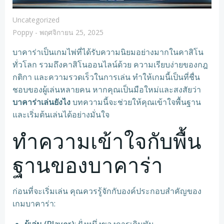
Uncategorized
Poppy
-
พฤศจิกายน 25, 2025
บาคาร่าเป็นเกมไพ่ที่ได้รับความนิยมอย่างมากในคาสิโน
ทั่วโลก รวมถึงคาสิโนออนไลน์ด้วย ความเรียบง่ายของกฎ
กติกา และความรวดเร็วในการเล่น ทำให้เกมนี้เป็นที่ชื่น
ชอบของผู้เล่นหลายคน หากคุณเป็นมือใหม่และสงสัยว่า
บาคาร่าเล่นยังไง
บทความนี้จะช่วยให้คุณเข้าใจพื้นฐาน
และเริ่มต้นเล่นได้อย่างมั่นใจ
ทำความเข้าใจกับพื้น
ฐานของบาคาร่า
ก่อนที่จะเริ่มเล่น คุณควรรู้จักกับองค์ประกอบสำคัญของ
เกมบาคาร่า: