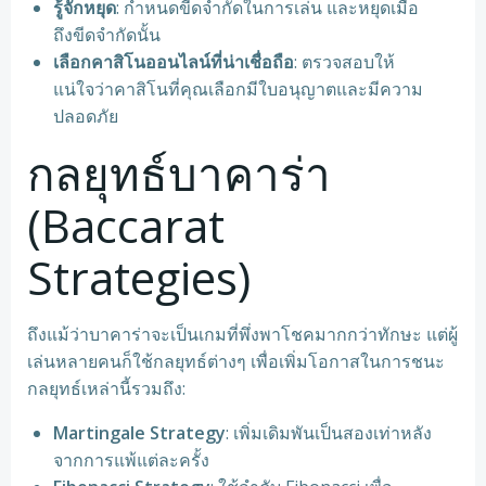
รู้จักหยุด
: กำหนดขีดจำกัดในการเล่น และหยุดเมื่อ
ถึงขีดจำกัดนั้น
เลือกคาสิโนออนไลน์ที่น่าเชื่อถือ
: ตรวจสอบให้
แน่ใจว่าคาสิโนที่คุณเลือกมีใบอนุญาตและมีความ
ปลอดภัย
กลยุทธ์บาคาร่า
(Baccarat
Strategies)
ถึงแม้ว่าบาคาร่าจะเป็นเกมที่พึ่งพาโชคมากกว่าทักษะ แต่ผู้
เล่นหลายคนก็ใช้กลยุทธ์ต่างๆ เพื่อเพิ่มโอกาสในการชนะ
กลยุทธ์เหล่านี้รวมถึง:
Martingale Strategy
: เพิ่มเดิมพันเป็นสองเท่าหลัง
จากการแพ้แต่ละครั้ง