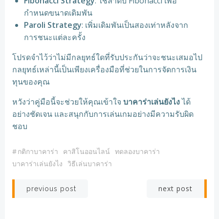
Fibonacci Strategy
: ใช้ลำดับ Fibonacci เพื่อ
กำหนดขนาดเดิมพัน
Paroli Strategy
: เพิ่มเดิมพันเป็นสองเท่าหลังจาก
การชนะแต่ละครั้ง
โปรดจำไว้ว่าไม่มีกลยุทธ์ใดที่รับประกันว่าจะชนะเสมอไป
กลยุทธ์เหล่านี้เป็นเพียงเครื่องมือที่ช่วยในการจัดการเงิน
ทุนของคุณ
หวังว่าคู่มือนี้จะช่วยให้คุณเข้าใจ
บาคาร่าเล่นยังไง
ได้
อย่างชัดเจน และสนุกกับการเล่นเกมอย่างมีความรับผิด
ชอบ
#
กติกาบาคาร่า
คาสิโนออนไลน์
ทดลองบาคาร่า
บาคาร่าเล่นยังไง
วิธีเล่นบาคาร่า
Post
Post
next post
previous post
navigation
navigation