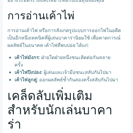
อย่างระมัดระวังและเหมาะสมกับเงินทุนของคุณ
การอ่านเค้าไพ่
การอ่านเค้าไพ่ หรือการสังเกตรูปแบบการออกไพ่ในอดีต
เป็นอีกหนึ่งเทคนิคที่ผู้เล่นบาคาร่านิยมใช้ เพื่อคาดการณ์
ผลลัพธ์ในอนาคต เค้าไพ่ที่พบบ่อย ได้แก่:
เค้าไพ่มังกร:
ฝ่ายใดฝ่ายหนึ่งชนะติดต่อกันหลาย
ครั้ง
เค้าไพ่ปิงปอง:
ผู้เล่นและเจ้ามือชนะสลับกันไปมา
เค้าไพ่ลูกคู่:
ออกผลลัพธ์ซ้ำกันสองครั้งสลับกันไปมา
เคล็ดลับเพิ่มเติม
สำหรับนักเล่นบาคา
ร่า