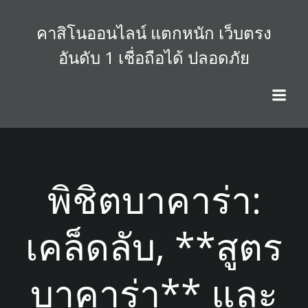
Skip
to
คาสิโนออนไลน์ แตกหนัก เว็บตรง
content
อันดับ 1 เชื่อถือได้ ปลอดภัย
พิชิตบาคาร่า:
เคล็ดลับ, **สูตร
บาคาร่า** และ