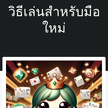
วิธีเล่นสำหรับมือ
ใหม่