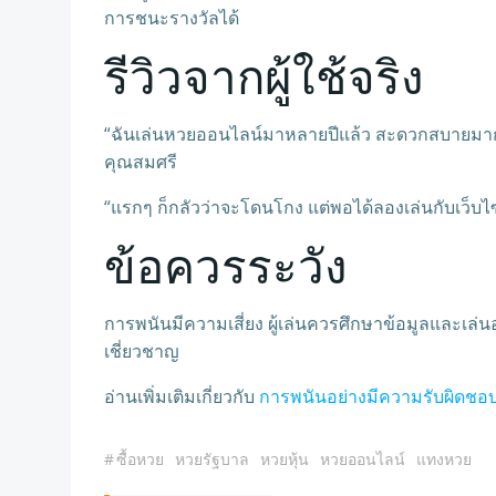
การชนะรางวัลได้
รีวิวจากผู้ใช้จริง
“ฉันเล่นหวยออนไลน์มาหลายปีแล้ว สะดวกสบายมาก ไม
คุณสมศรี
“แรกๆ ก็กลัวว่าจะโดนโกง แต่พอได้ลองเล่นกับเว็บไซ
ข้อควรระวัง
การพนันมีความเสี่ยง ผู้เล่นควรศึกษาข้อมูลและเล่
เชี่ยวชาญ
อ่านเพิ่มเติมเกี่ยวกับ
การพนันอย่างมีความรับผิดชอ
#
ซื้อหวย
หวยรัฐบาล
หวยหุ้น
หวยออนไลน์
แทงหวย