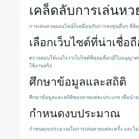
เคล็ดลับการเล่นหวย
การเล่นหวยออนไลน์ก็เหมือนกับการลงทุนอื่นๆ ที่ต้
เลือกเว็บไซต์ที่น่าเชื่อถ
ตรวจสอบให้แน่ใจว่าเว็บไซต์ที่คุณเลือกมีใบอนุญาตป
ใช้งานจริง
ศึกษาข้อมูลและสถิติ
ศึกษาข้อมูลและสถิติของหวยแต่ละประเภท เพื่อนำ
กำหนดงบประมาณ
กำหนดงบประมาณในการเล่นหวยแต่ละครั้ง และไม่ควรเ