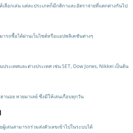
อกเล่น แต่ละประเภทก็มีกติกาและอัตราจ่ายที่แตกต่างกันไป:
รถซื้อได้ผ่านเว็บไซต์หรือแอปพลิเคชันต่างๆ
้งในประเทศและต่างประเทศ เช่น SET, Dow Jones, Nikkei เป็นต้น
อย หวยมาเลย์ ซึ่งมีให้เล่นเกือบทุกวัน
ง
ดยผู้เล่นสามารถร่วมส่งตัวเลขเข้าไปในระบบได้