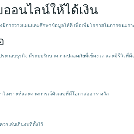
ออนไลน์ให้ได้เงิน
องมีการวางแผนและศึกษาข้อมูลให้ดี เพื่อเพิ่มโอกาสในการชนะราง
ือ
ระกอบธุรกิจ มีระบบรักษาความปลอดภัยที่เข้มงวด และมีรีวิวที่ดีจ
มาวิเคราะห์และคาดการณ์ตัวเลขที่มีโอกาสออกรางวัล
ล่นเกินงบที่ตั้งไว้