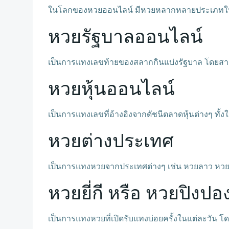
ในโลกของหวยออนไลน์ มีหวยหลากหลายประเภทให้เลื
หวยรัฐบาลออนไลน์
เป็นการแทงเลขท้ายของสลากกินแบ่งรัฐบาล โดยสามา
หวยหุ้นออนไลน์
เป็นการแทงเลขที่อ้างอิงจากดัชนีตลาดหุ้นต่างๆ ทั
หวยต่างประเทศ
เป็นการแทงหวยจากประเทศต่างๆ เช่น หวยลาว หวยฮาน
หวยยี่กี หรือ หวยปิงปอ
เป็นการแทงหวยที่เปิดรับแทงบ่อยครั้งในแต่ละวัน โ