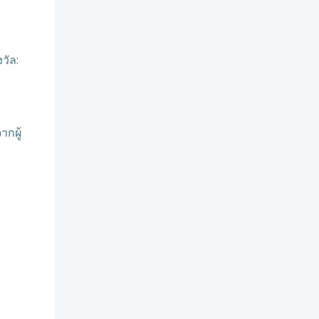
วัล:
ากผู้