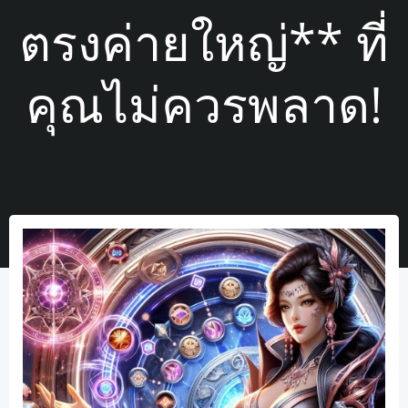
ตรงค่ายใหญ่** ที่
คุณไม่ควรพลาด!