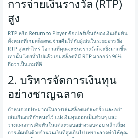
การจ่ายเงินรางวัล (RTP)
สูง
RTP หรือ Return to Player คือเปอร์เซ็นต์ของเงินเดิมพัน
ทั้งหมดที่เกมสล็อตจะจ่ายคืนให้กับผู้เล่นในระยะยาว ยิ่ง
RTP สูงเท่าไหร่ โอกาสที่คุณจะชนะรางวัลก็จะยิ่งมากขึ้น
เท่านั้น โดยทั่วไปแล้ว เกมสล็อตที่มี RTP มากกว่า 96%
ถือว่าเป็นเกมที่ดี
2. บริหารจัดการเงินทุน
อย่างชาญฉลาด
กำหนดงบประมาณในการเล่นสล็อตแต่ละครั้ง และอย่า
เล่นเกินงบที่กำหนดไว้ แบ่งเงินทุนออกเป็นส่วนๆ และ
วางแผนการเดิมพันในแต่ละรอบอย่างรอบคอบ หลีกเลี่ยง
การเดิมพันด้วยจำนวนเงินที่สูงเกินไป เพราะอาจทำให้คุณ