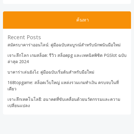
ค้นหา
Recent Posts
สมัครบาคาร่าออนไลน์: คู่มือฉบับสมบูรณ์สำหรับนักพนันมือใหม่
เจาะลึกโลก เกมสล็อต: รีวิว สล็อตpg และเทคนิคพิชิต PGSlot ฉบับ
ล่าสุด 2024
บาคาร่าเล่นยังไง: คู่มือฉบับเริ่มต้นสำหรับมือใหม่
168topgame: สล็อตเว็บใหญ่ แหล่งรวมเกมทำเงิน ครบจบในที่
เดียว
เจาะลึกเทคโนโลยี: อนาคตที่ขับเคลื่อนด้วยนวัตกรรมและความ
เปลี่ยนแปลง