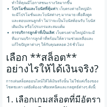
ทำให้คุณมีโอกาสชนะรางวัลมากขึ้น
โปรโมชั่นและโบนัสที่คุ้มค่า:
เว็บตรงค่ายใหญ่มัก
จะมีโปรโมชั่นและโบนัสต่างๆ มากมาย เพื่อดึงดูด
และตอบแทนลูกค้า ไม่ว่าจะเป็นโบนัสต้อนรับ โบนัส
เติมเงิน หรือโปรแกรมสะสมแต้ม
การบริการลูกค้าที่เป็นเลิศ:
เว็บตรงค่ายใหญ่มักจะมี
ทีมงานบริการลูกค้าที่พร้อมให้ความช่วยเหลือและ
แก้ไขปัญหาต่างๆ ให้กับคุณตลอด 24 ชั่วโมง
เลือก **สล็อต**
อย่างไรให้ได้เงินจริง?
การเล่นสล็อตออนไลน์ให้ได้เงินจริงนั้น ไม่ใช่แค่เรื่องของ
โชคชะตา แต่ยังต้องอาศัยเทคนิคและกลยุทธ์ต่างๆ ดังนี้:
1. เลือกเกมสล็อตที่มีอัตรา