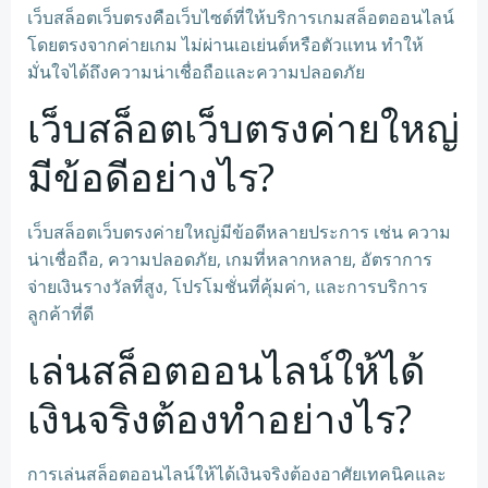
เว็บสล็อตเว็บตรงคือเว็บไซต์ที่ให้บริการเกมสล็อตออนไลน์
โดยตรงจากค่ายเกม ไม่ผ่านเอเย่นต์หรือตัวแทน ทำให้
มั่นใจได้ถึงความน่าเชื่อถือและความปลอดภัย
เว็บสล็อตเว็บตรงค่ายใหญ่
มีข้อดีอย่างไร?
เว็บสล็อตเว็บตรงค่ายใหญ่มีข้อดีหลายประการ เช่น ความ
น่าเชื่อถือ, ความปลอดภัย, เกมที่หลากหลาย, อัตราการ
จ่ายเงินรางวัลที่สูง, โปรโมชั่นที่คุ้มค่า, และการบริการ
ลูกค้าที่ดี
เล่นสล็อตออนไลน์ให้ได้
เงินจริงต้องทำอย่างไร?
การเล่นสล็อตออนไลน์ให้ได้เงินจริงต้องอาศัยเทคนิคและ