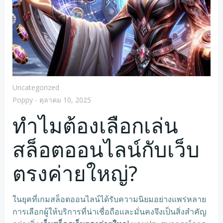
Uncategorized
Poppy
-
ตุลาคม 10, 2025
ทำไมต้องเลือกเล่น
สล็อตออนไลน์กับเว็บ
ตรงค่ายใหญ่?
ในยุคที่เกมสล็อตออนไลน์ได้รับความนิยมอย่างแพร่หลาย
การเลือกผู้ให้บริการที่น่าเชื่อถือและมั่นคงจึงเป็นสิ่งสำคัญ