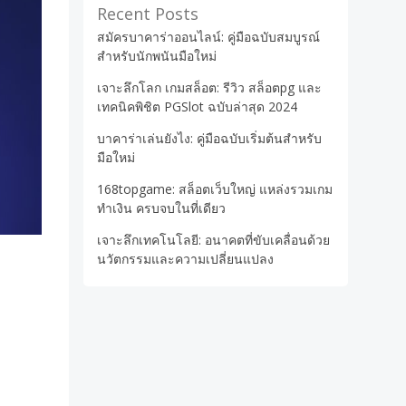
Recent Posts
สมัครบาคาร่าออนไลน์: คู่มือฉบับสมบูรณ์
สำหรับนักพนันมือใหม่
เจาะลึกโลก เกมสล็อต: รีวิว สล็อตpg และ
เทคนิคพิชิต PGSlot ฉบับล่าสุด 2024
บาคาร่าเล่นยังไง: คู่มือฉบับเริ่มต้นสำหรับ
มือใหม่
168topgame: สล็อตเว็บใหญ่ แหล่งรวมเกม
ทำเงิน ครบจบในที่เดียว
เจาะลึกเทคโนโลยี: อนาคตที่ขับเคลื่อนด้วย
นวัตกรรมและความเปลี่ยนแปลง