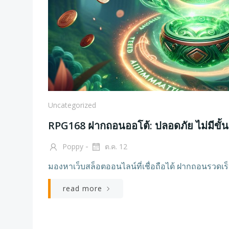
Uncategorized
RPG168 ฝากถอนออโต้: ปลอดภัย ไม่มีขั้นต่
-
Poppy
ต.ค. 12
มองหาเว็บสล็อตออนไลน์ที่เชื่อถือได้ ฝากถอนรวดเร็
read more