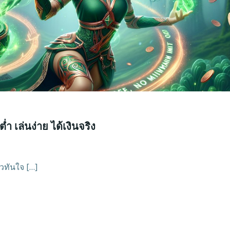
ำ เล่นง่าย ได้เงินจริง
วทันใจ […]