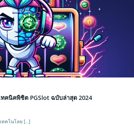
เทคนิคพิชิต PGSlot ฉบับล่าสุด 2024
ี่เทคโนโลย […]