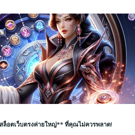
ล็อตเว็บตรงค่ายใหญ่** ที่คุณไม่ควรพลาด!