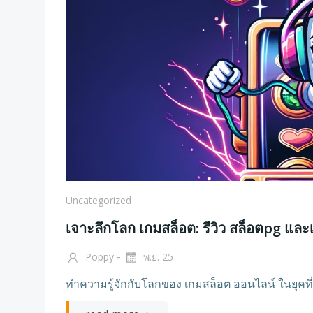
Uncategorized
เจาะลึกโลก เกมสล็อต: รีวิว สล็อตpg และ
-
Poppy
พ.ย. 25
ทำความรู้จักกับโลกของ เกมสล็อต ออนไลน์ ในยุคท